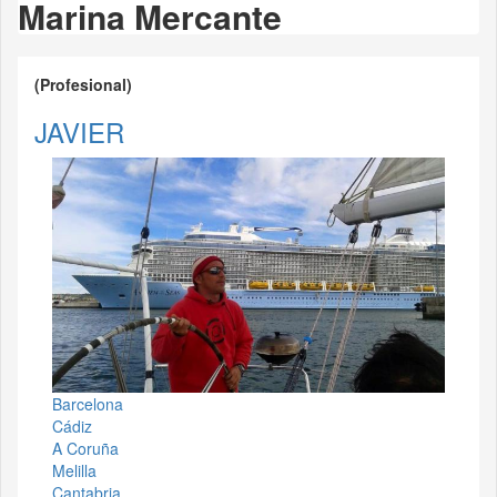
Marina Mercante
(Profesional)
JAVIER
Barcelona
Cádiz
A Coruña
Melilla
Cantabria