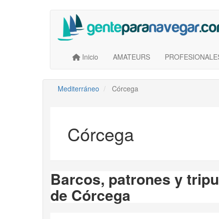
Saltar
al
contenido
principal
Main navigation
User account menu
Inicio
AMATEURS
PROFESIONALE
Mediterráneo
Córcega
Córcega
Barcos, patrones y tripu
de Córcega