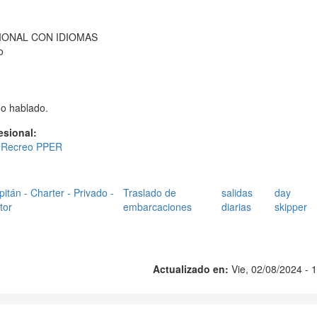
IONAL CON IDIOMAS
o
no hablado.
fesional:
 Recreo PPER
tán - Charter - Privado -
Traslado de
salidas
day
tor
embarcaciones
diarias
skipper
Actualizado en:
Vie, 02/08/2024 - 