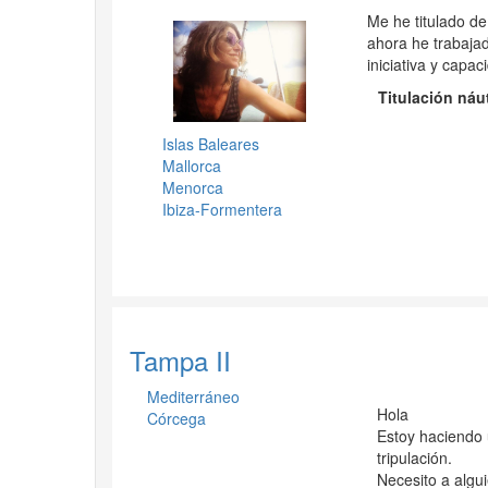
Me he titulado de
ahora he trabajad
iniciativa y capa
Titulación náu
Islas Baleares
Mallorca
Menorca
Ibiza-Formentera
Tampa II
Mediterráneo
Hola
Córcega
Estoy haciendo 
tripulación.
Necesito a algui