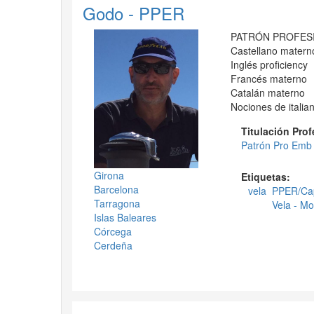
Godo - PPER
PATRÓN PROFES
Castellano matern
Inglés proficiency
Francés materno
Catalán materno
Nociones de italia
Titulación Pro
Patrón Pro Emb
Girona
Etiquetas:
Barcelona
vela
PPER/Capi
Tarragona
Vela - Mo
Islas Baleares
Córcega
Cerdeña