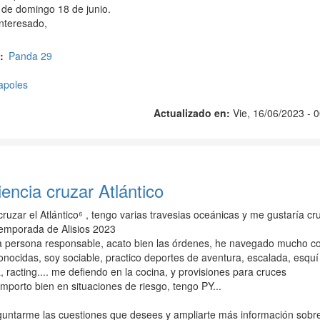
r de domingo 18 de junio.
interesado,
Panda 29
apoles
Actualizado en:
Vie, 16/06/2023 - 
encia cruzar Atlántico
ruzar el Atlántico⁶ , tengo varias travesias oceánicas y me gustaría cr
 temporada de Alisios 2023
 persona responsable, acato bien las órdenes, he navegado mucho c
nocidas, soy sociable, practico deportes de aventura, escalada, esquí
 racting.... me defiendo en la cocina, y provisiones para cruces
porto bien en situaciones de riesgo, tengo PY...
untarme las cuestiones que desees y ampliarte más información sobr