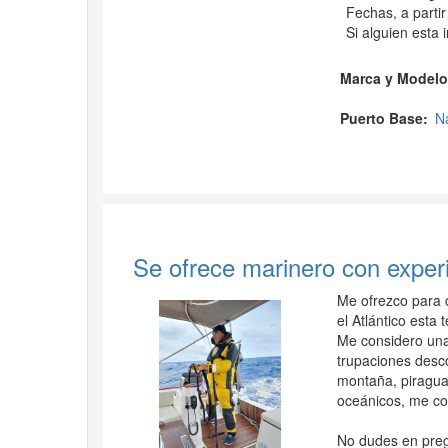
Fechas, a parti
Si alguien esta 
Marca y Modelo
Puerto Base
N
Se ofrece marinero con experi
Me ofrezco para c
el Atlántico esta
Me considero una
trupaciones desco
montaña, piragua,
oceánicos, me com
No dudes en preg