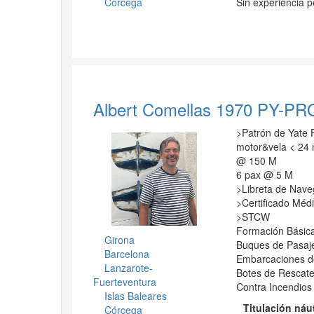
Córcega
Sin experiencia p
Albert Comellas 1970 PY-PR
>Patrón de Yate
motor&vela < 24
@ 150 M
6 pax @ 5 M
>Libreta de Nave
>Certificado Méd
>STCW
Formación Básic
Girona
Buques de Pasaj
Barcelona
Embarcaciones d
Lanzarote-
Botes de Rescat
Fuerteventura
Contra Incendio
Islas Baleares
Titulación náu
Córcega