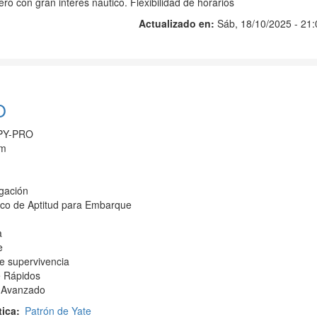
ero con gran interés náutico. Flexibilidad de horarios
Actualizado en:
Sáb, 18/10/2025 - 21:
O
 PY-PRO
 m
gación
ico de Aptitud para Embarque
a
e
e supervivencia
e Rápidos
s Avanzado
tica
Patrón de Yate