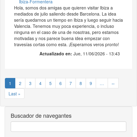
Ibiza-Formentera
Hola, somos dos amigas que quieren visitar Ibiza a
mediados de julio saliendo desde Barcelona. La idea
sería quedarnos un tiempo en Ibiza y luego seguir hacia
Valencia. Tenemos muy poca experiencia, o incluso
ninguna en el caso de una de nosotras, pero estamos
motivadas y nos parece buena idea empezar con
travesías cortas como esta. ¡Esperamos veros pronto!
Actualizado en:
Jue, 11/06/2026 - 13:43
Paginación
Página
1
Page
2
Page
3
Page
4
Page
5
Page
6
Page
7
Page
8
Page
9
…
Siguiente
››
actual
página
Última
Last »
página
Buscador de navegantes