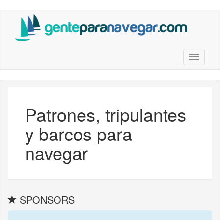
Saltar
al
contenido
principal
Toggle n
Patrones, tripulantes
y barcos para
navegar
SPONSORS