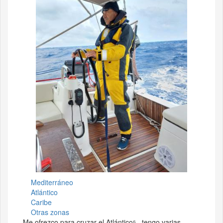
Mediterráneo
Atlántico
Caribe
Otras zonas
Me ofrezco para cruzar el Atlántico⁶ , tengo varias