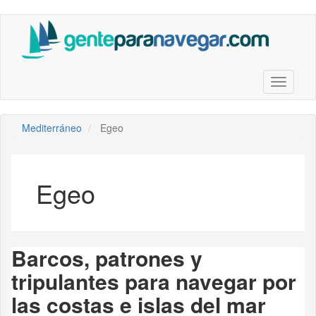
Saltar
al
contenido
principal
Toggle n
Mediterráneo
Egeo
Egeo
Barcos, patrones y
tripulantes para navegar por
las costas e islas del mar