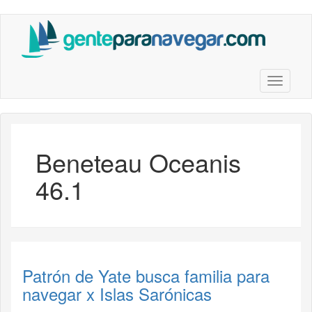
Saltar
al
contenido
principal
Toggle n
Beneteau Oceanis
46.1
Patrón de Yate busca familia para
navegar x Islas Sarónicas