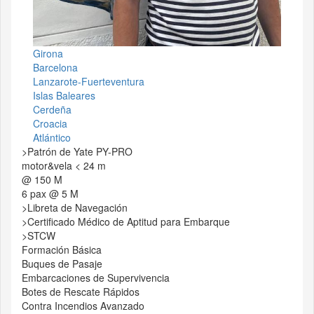
Girona
Barcelona
Lanzarote-Fuerteventura
Islas Baleares
Cerdeña
Croacia
Atlántico
>Patrón de Yate PY-PRO
motor&vela < 24 m
@ 150 M
6 pax @ 5 M
>Libreta de Navegación
>Certificado Médico de Aptitud para Embarque
>STCW
Formación Básica
Buques de Pasaje
Embarcaciones de Supervivencia
Botes de Rescate Rápidos
Contra Incendios Avanzado