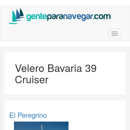
Saltar
al
contenido
principal
Toggle n
Velero Bavaria 39
Cruiser
El Peregrino