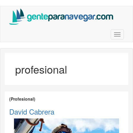
Saltar
al
contenido
principal
Toggle n
profesional
(Profesional)
David Cabrera