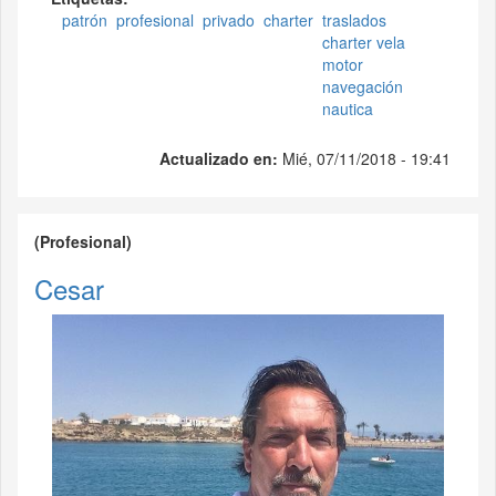
patrón
profesional
privado
charter
traslados
charter vela
motor
navegación
nautica
Actualizado en:
Mié, 07/11/2018 - 19:41
(Profesional)
Cesar