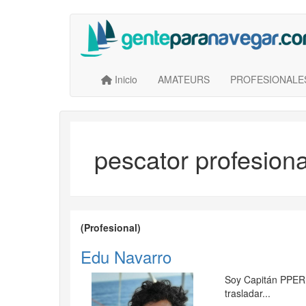
Saltar
al
contenido
principal
Main navigation
User account menu
Inicio
AMATEURS
PROFESIONALE
pescator profesiona
(Profesional)
Edu Navarro
Soy Capitán PPER r
trasladar...