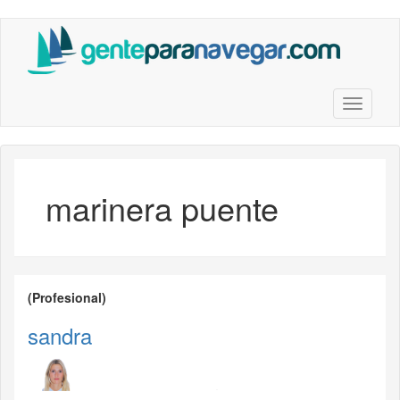
Saltar
al
contenido
principal
Toggle n
marinera puente
(Profesional)
sandra