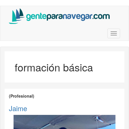
Saltar
al
contenido
principal
Toggle n
formación básica
(Profesional)
Jaime