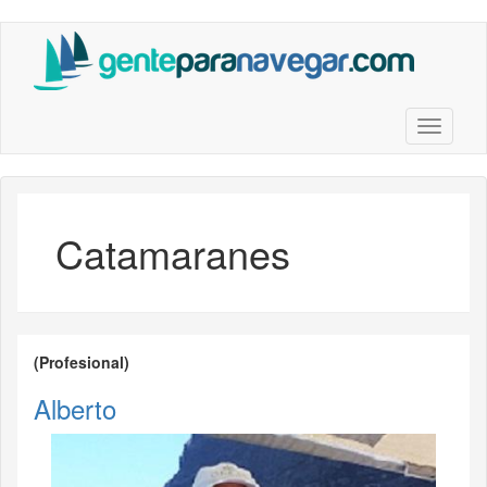
Saltar
al
contenido
principal
Toggle n
Catamaranes
(Profesional)
Alberto