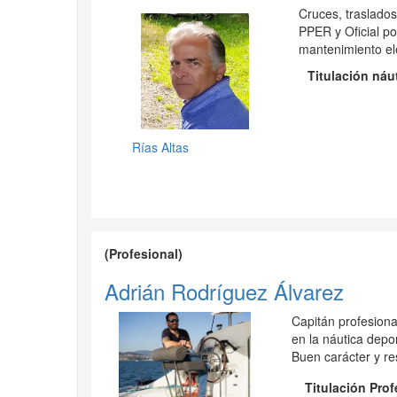
Cruces, traslado
PPER y Oficial po
mantenimiento elé
Titulación náu
Rías Altas
(Profesional)
Adrián Rodríguez Álvarez
Capitán profesiona
en la náutica depor
Buen carácter y r
Titulación Pro