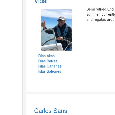
Vidal
Semi retired Engi
summer, currently
and regatas aroun
Rías Altas
Rías Baixas
Islas Canarias
Islas Baleares
Carlos Sans