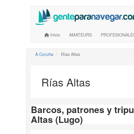
Saltar
al
contenido
principal
Main navigation
User account menu
Inicio
AMATEURS
PROFESIONALE
A Coruña
Rías Altas
Rías Altas
Barcos, patrones y tripu
Altas (Lugo)