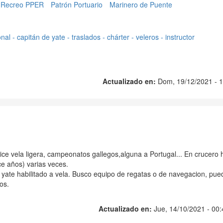
 Recreo PPER
Patrón Portuario
Marinero de Puente
nal - capitán de yate - traslados - chárter - veleros - instructor
Actualizado en:
Dom, 19/12/2021 - 1
ce vela ligera, campeonatos gallegos,alguna a Portugal... En crucero 
ce años) varias veces.
 yate habilitado a vela. Busco equipo de regatas o de navegacion, pue
os.
Actualizado en:
Jue, 14/10/2021 - 00: