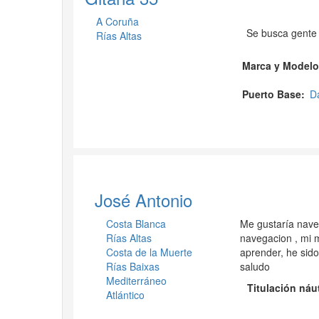
A Coruña
Se busca gente 
Rías Altas
Marca y Modelo
Puerto Base
D
José Antonio
Costa Blanca
Me gustaría naveg
Rías Altas
navegacion , mi 
Costa de la Muerte
aprender, he sido
Rías Baixas
saludo
Mediterráneo
Titulación náu
Atlántico