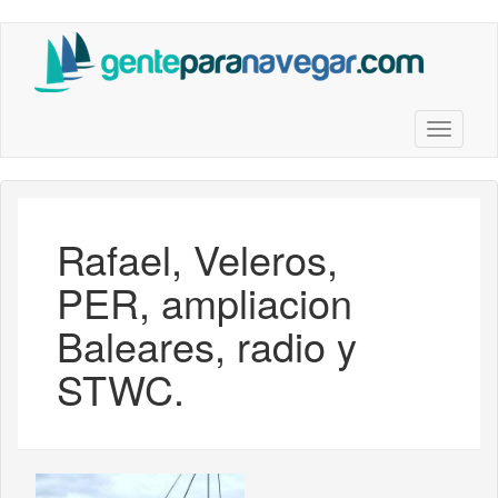
Saltar
al
contenido
principal
Toggle n
Rafael, Veleros,
PER, ampliacion
Baleares, radio y
STWC.