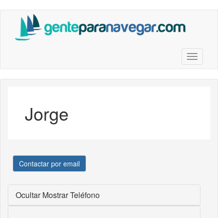
Saltar
al
contenido
principal
Toggle n
Jorge
Contactar por email
Ocultar
Mostrar Teléfono