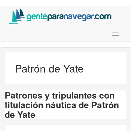
Saltar
al
contenido
principal
Toggle n
Patrón de Yate
Patrones y tripulantes con
titulación náutica de Patrón
de Yate