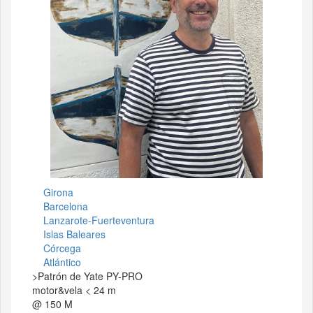
Girona
Barcelona
Lanzarote-Fuerteventura
Islas Baleares
Córcega
Atlántico
>Patrón de Yate PY-PRO
motor&vela < 24 m
@ 150 M