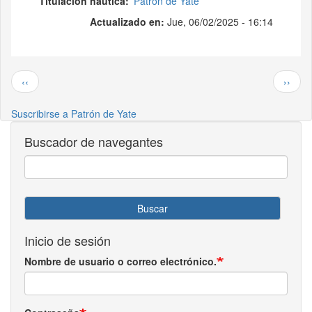
Titulación náutica
Patrón de Yate
Actualizado en:
Jue, 06/02/2025 - 16:14
Paginación
Página anterior
Siguie
‹‹
››
Suscribirse a Patrón de Yate
Buscador de navegantes
Buscar
Inicio de sesión
Nombre de usuario o correo electrónico.