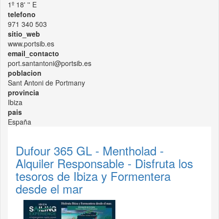
1º 18' '' E
telefono
971 340 503
sitio_web
www.portsib.es
email_contacto
port.santantoni@portsib.es
poblacion
Sant Antoni de Portmany
provincia
Ibiza
pais
España
Dufour 365 GL - Mentholad -
Alquiler Responsable - Disfruta los
tesoros de Ibiza y Formentera
desde el mar