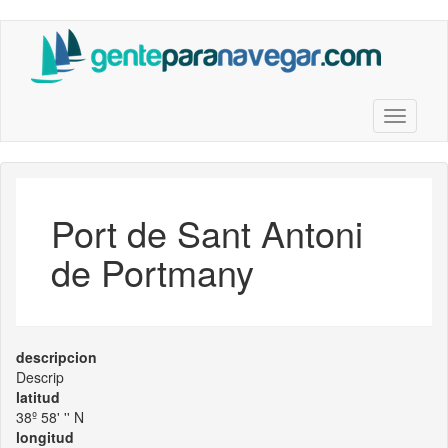
Saltar
al
contenido
principal
Toggle n
Port de Sant Antoni
de Portmany
descripcion
Descrip
latitud
38º 58' '' N
longitud