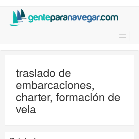
Saltar
al
contenido
principal
Toggle n
traslado de
embarcaciones,
charter, formación de
vela