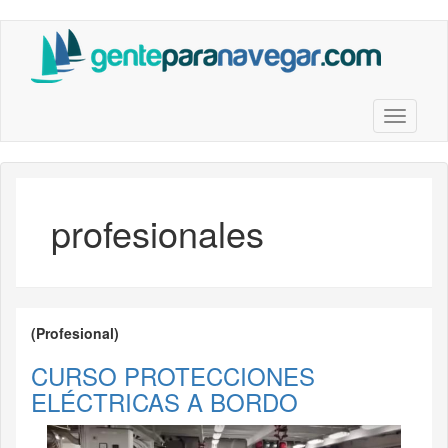
Saltar
al
contenido
principal
Toggle n
profesionales
(Profesional)
CURSO PROTECCIONES
ELÉCTRICAS A BORDO