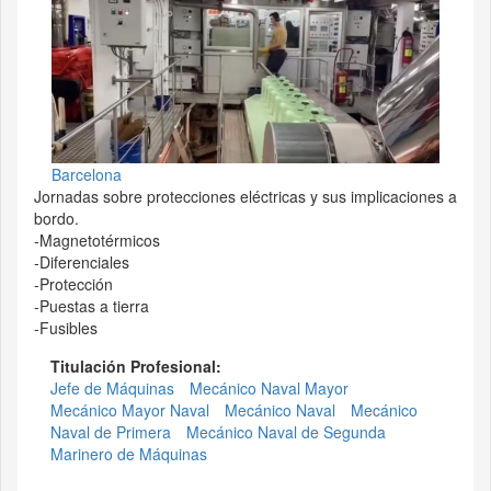
Barcelona
Jornadas sobre protecciones eléctricas y sus implicaciones a
bordo.
-Magnetotérmicos
-Diferenciales
-Protección
-Puestas a tierra
-Fusibles
Titulación Profesional:
Jefe de Máquinas
Mecánico Naval Mayor
Mecánico Mayor Naval
Mecánico Naval
Mecánico
Naval de Primera
Mecánico Naval de Segunda
Marinero de Máquinas