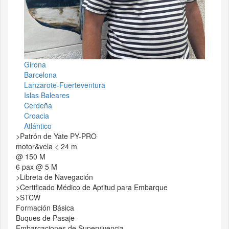
Girona
Barcelona
Lanzarote-Fuerteventura
Islas Baleares
Cerdeña
Croacia
Atlántico
>Patrón de Yate PY-PRO
motor&vela < 24 m
@ 150 M
6 pax @ 5 M
>Libreta de Navegación
>Certificado Médico de Aptitud para Embarque
>STCW
Formación Básica
Buques de Pasaje
Embarcaciones de Supervivencia