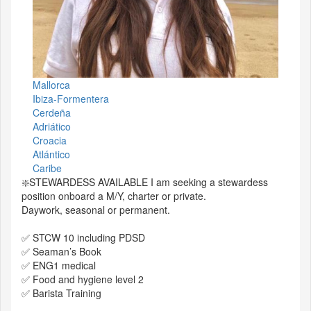
Mallorca
Ibiza-Formentera
Cerdeña
Adriático
Croacia
Atlántico
Caribe
❇️STEWARDESS AVAILABLE I am seeking a stewardess
position onboard a M/Y, charter or private.
Daywork, seasonal or permanent.
✅ STCW 10 including PDSD
✅ Seaman’s Book
✅ ENG1 medical
✅ Food and hygiene level 2
✅ Barista Training