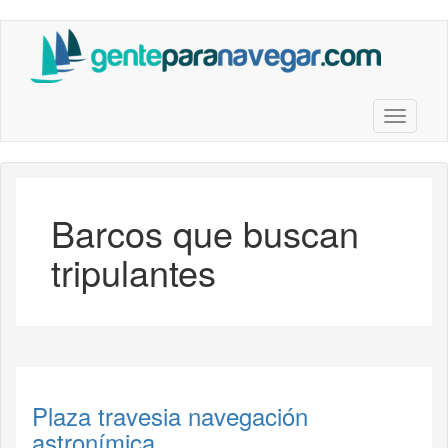
Saltar
al
contenido
principal
Toggle n
Barcos que buscan
tripulantes
Plaza travesia navegación
astronímica