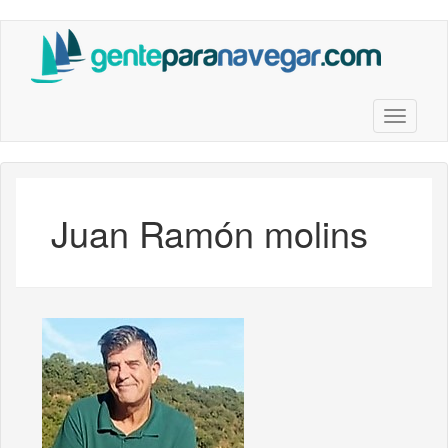
Saltar
al
contenido
principal
Toggle n
Juan Ramón molins