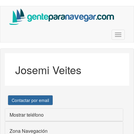
Saltar
al
contenido
principal
Toggle n
Josemi Veites
Contactar por email
Mostrar teléfono
Zona Navegación