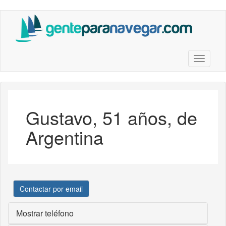
Saltar
al
contenido
principal
Toggle n
Gustavo, 51 años, de
Argentina
Contactar por email
Mostrar teléfono