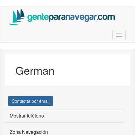
Saltar
al
contenido
principal
Toggle n
German
Contactar por email
Mostrar teléfono
Zona Navegación