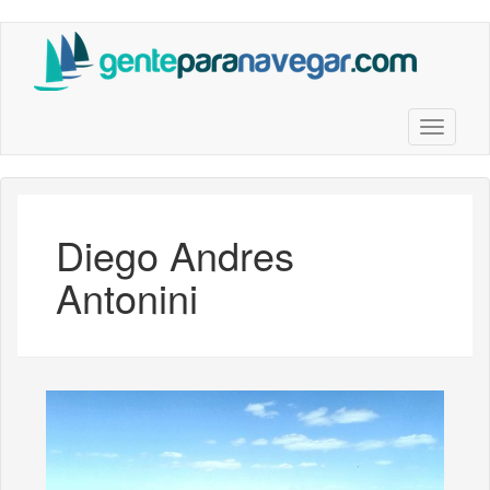
Saltar
al
contenido
principal
Toggle n
Diego Andres
Antonini