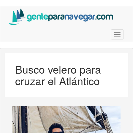
Saltar
al
contenido
principal
Toggle n
Busco velero para
cruzar el Atlántico