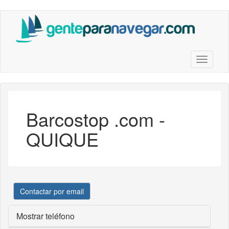
Saltar
al
contenido
principal
Toggle n
Barcostop .com -
QUIQUE
Contactar por email
Mostrar teléfono