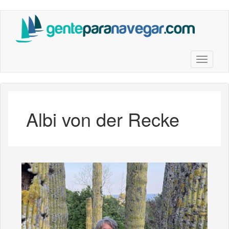
Saltar
al
contenido
principal
Toggle n
Albi von der Recke