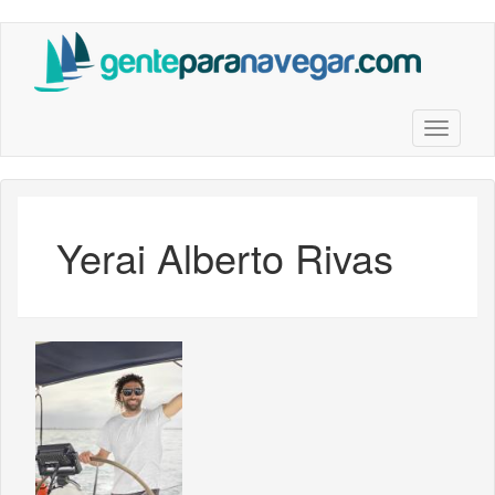
Saltar
al
contenido
principal
Toggle n
Yerai Alberto Rivas