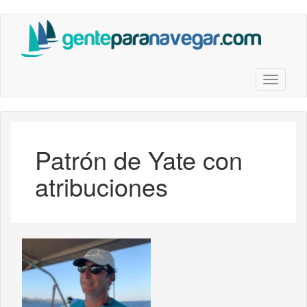
Saltar
al
contenido
principal
Toggle n
Patrón de Yate con
atribuciones