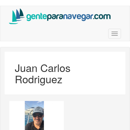
Saltar
al
contenido
principal
Toggle n
Juan Carlos
Rodriguez