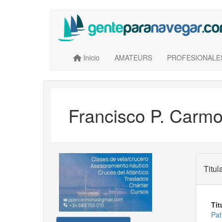
Saltar
al
contenido
principal
Main navigation
User account menu
Inicio
AMATEURS
PROFESIONALE
Francisco P. Carmo
Titul
Tit
Pat