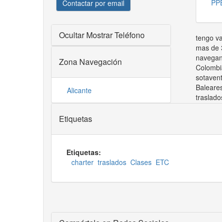
PP
Contactar por email
Ocultar
Mostrar Teléfono
tengo va
mas de 
navegan
Zona Navegación
Colombia
sotaven
Baleares
Alicante
traslado
Etiquetas
Etiquetas:
charter
traslados
Clases
ETC