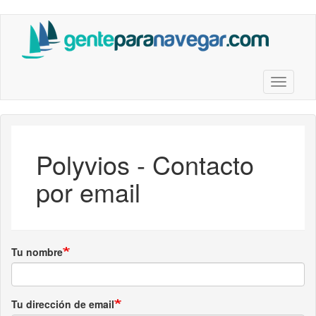
Saltar
al
contenido
principal
Toggle n
Polyvios - Contacto
por email
Tu nombre
Tu dirección de email