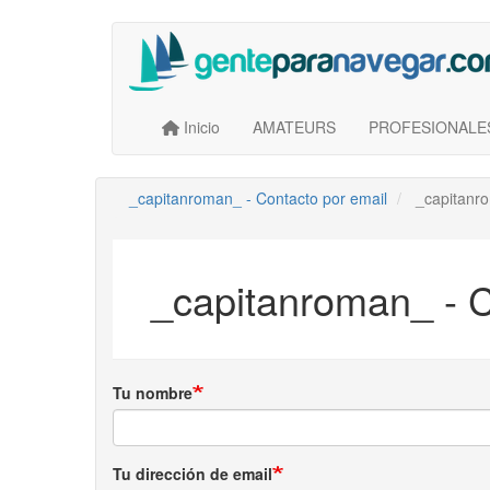
Saltar
al
contenido
principal
Main navigation
User account menu
Inicio
AMATEURS
PROFESIONALE
_capitanroman_ - Contacto por email
_capitanro
_capitanroman_ - C
Tu nombre
Tu dirección de email