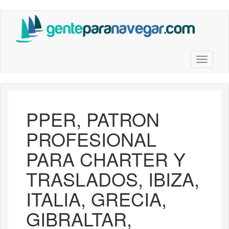
Saltar
al
contenido
principal
Toggle n
PPER, PATRON
PROFESIONAL
PARA CHARTER Y
TRASLADOS, IBIZA,
ITALIA, GRECIA,
GIBRALTAR,