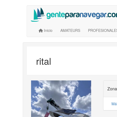
Saltar
al
contenido
principal
Main navigation
User account menu
Inicio
AMATEURS
PROFESIONALE
rital
Zona
Má