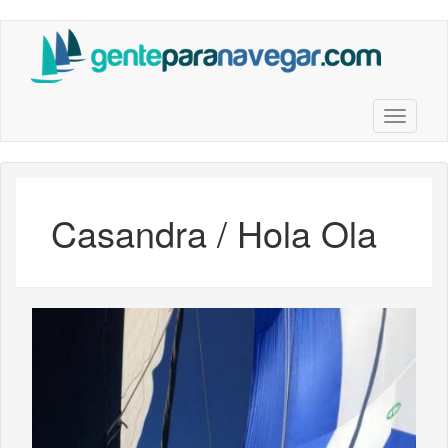
Saltar
al
contenido
principal
Toggle n
Casandra / Hola Ola